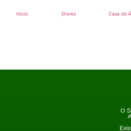
Início
Shows
Casa da Á
O S
A
Exis