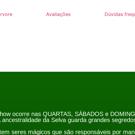
rvore
Avaliações
Dúvidas freq
how ocorre nas QUARTAS, SÁBADOS e DOMIN
 ancestralidade da Selva guarda grandes segredo
tem seres mágicos que são responsáveis por man