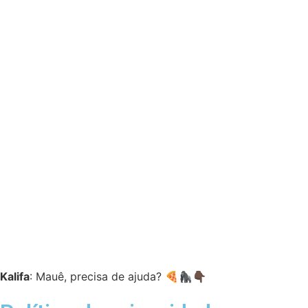
Kalifa
: Mauê, precisa de ajuda? 🍕🦍👇🏿