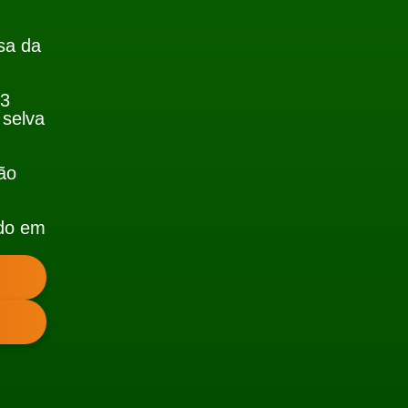
sa da
 3
 selva
ão
do em