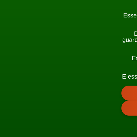
Esse
D
guard
E
E es