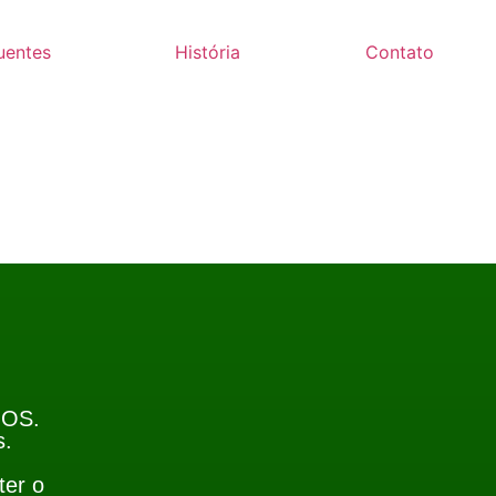
uentes
História
Contato
GOS.
s.
ter o