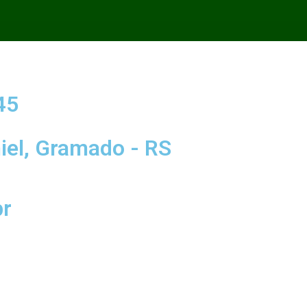
45
niel, Gramado - RS
r